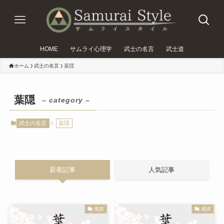
HOME
サムライ心理学
武士の名言
武士道
ホーム
武士の名言
葉隠
葉隠
– category –
武士の名言
葉隠
新着記事
人気記事
葉隠
葉隠