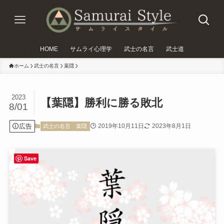
HOME
サムライ心理学
武士の名言
武士道
ホーム
武士の名言
葉隠
2023
【葉隠】勝利に勝る敗北
8/01
広告
2019年10月11日
2023年8月1日
武士の名言
葉隠
Save