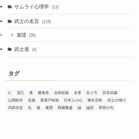
サムライ心理学
(13)
武士の名言
(119)
葉隠
(38)
武士道
(4)
タグ
仁
克己
勇
勝海舟
吉田松陰
名誉
在り方
宮本武蔵
山岡鉄舟
忠義
新渡戸稲造
日本人の心
柳生宗矩
武士の情け
武田信玄
礼
義
葉隠
西郷隆盛
誠
論語
辞世の句