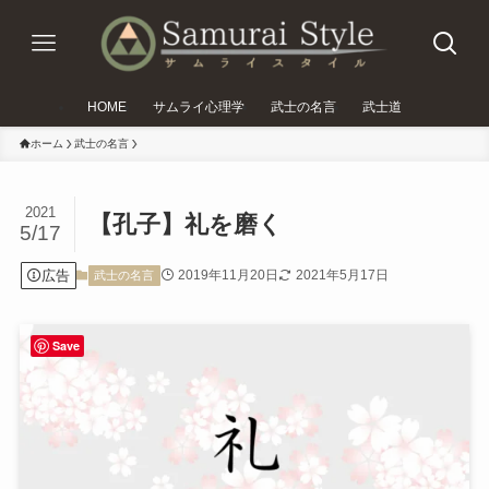
HOME
サムライ心理学
武士の名言
武士道
ホーム
武士の名言
2021
【孔子】礼を磨く
5/17
広告
2019年11月20日
2021年5月17日
武士の名言
Save