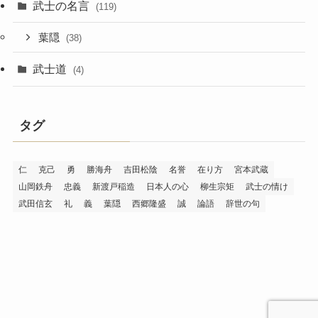
武士の名言
(119)
葉隠
(38)
武士道
(4)
タグ
仁
克己
勇
勝海舟
吉田松陰
名誉
在り方
宮本武蔵
山岡鉄舟
忠義
新渡戸稲造
日本人の心
柳生宗矩
武士の情け
武田信玄
礼
義
葉隠
西郷隆盛
誠
論語
辞世の句